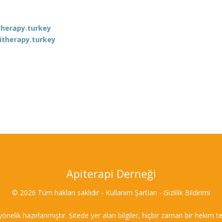
herapy.turkey
itherapy.turkey
Apiterapi Derneği
© 2026 Tüm hakları saklıdır - Kullanım Şartları - Gizlilik Bildirimi
 yönelik hazırlanmıştır. Sitede yer alan bilgiler, hiçbir zaman bir heki