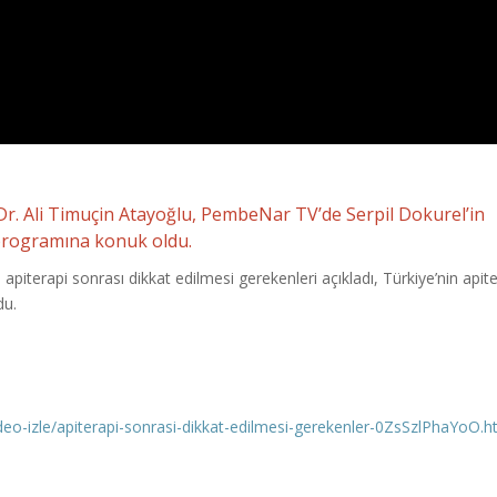
Dr. Ali Timuçin Atayoğlu, PembeNar TV’de Serpil Dokurel’in
rogramına konuk oldu.
piterapi sonrası dikkat edilmesi gerekenleri açıkladı, Türkiye’nin apit
du.
deo-izle/apiterapi-sonrasi-dikkat-edilmesi-gerekenler-0ZsSzlPhaYoO.h