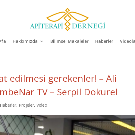
yfa
Hakkımızda
Bilimsel Makaleler
Haberler
Videol
at edilmesi gerekenler! – Ali
embeNar TV – Serpil Dokurel
Haberler
,
Projeler
,
Video