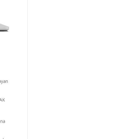
ayan
ÜAK
ına