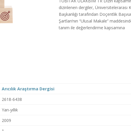
TÜBİTAK ULAKBİM TR Dizin kapsamı
dizinlenen dergiler, Üniversitelerarası 
Başkanlığı tarafından Doçentlik Başvu
Şartları‘nın “Ulusal Makale” maddesin
tanım ile değerlendirme kapsamına
Arıcılık Araştırma Dergisi
2618-6438
Yarı-yıllık
2009
1