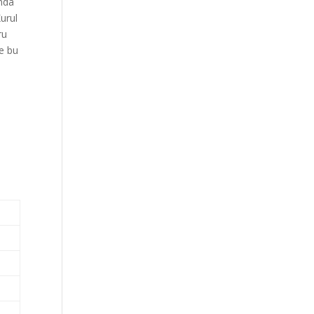
nda
Kurul
ru
de bu