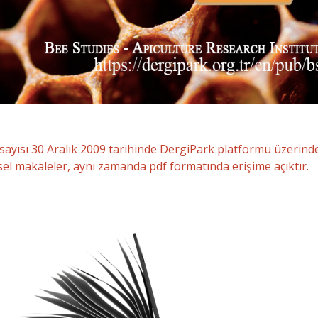
i sayısı 30 Aralık 2009 tarihinde DergiPark platformu üzerind
sel makaleler, aynı zamanda pdf formatında erişime açıktır.