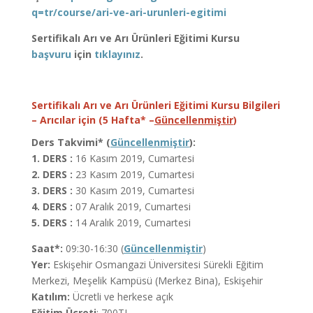
q=tr/course/ari-ve-ari-urunleri-egitimi
Sertifikalı Arı ve Arı Ürünleri Eğitimi Kursu
başvuru
için
tıklayınız
.
Sertifikalı Arı ve Arı Ürünleri Eğitimi Kursu Bilgileri
– Arıcılar için (5 Hafta* –
Güncellenmiştir
)
Ders Takvimi* (
Güncellenmiştir
):
1. DERS :
16 Kasım 2019, Cumartesi
2. DERS :
23 Kasım 2019, Cumartesi
3. DERS :
30 Kasım 2019, Cumartesi
4. DERS :
07 Aralık 2019, Cumartesi
5. DERS :
14 Aralık 2019, Cumartesi
Saat*:
09:30-16:30 (
Güncellenmiştir
)
Yer:
Eskişehir Osmangazi Üniversitesi Sürekli Eğitim
Merkezi, Meşelik Kampüsü (Merkez Bina), Eskişehir
Katılım:
Ücretli ve herkese açık
Eğitim Ücreti
: 700TL