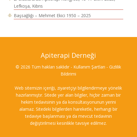
Lefkoşa, Kıbrıs
Başsağlığı – Mehmet Ekici 1950 – 2025
Apiterapi Derneği
© 2026 Tüm hakları saklıdır - Kullanım Şartları - Gizlilik
Bildirimi
Web sitemizin içeriği, ziyaretçiyi bilgilendirmeye yönelik
hazırlanmıştır. Sitede yer alan bilgiler, hiçbir zaman bir
hekim tedavisinin ya da konsültasyonunun yerini
alamaz. Sitedeki bilgilerden hareketle, herhangi bir
tedaviye başlanması ya da mevcut tedavinin
değiştirilmesi kesinlikle tavsiye edilmez.