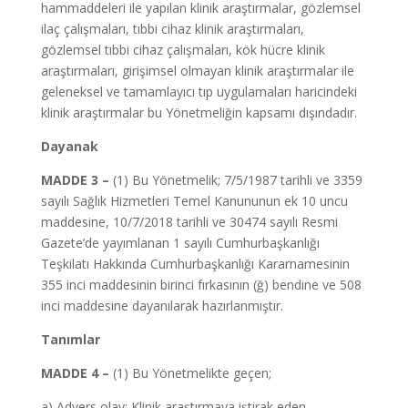
hammaddeleri ile yapılan klinik araştırmalar, gözlemsel
ilaç çalışmaları, tıbbi cihaz klinik araştırmaları,
gözlemsel tıbbi cihaz çalışmaları, kök hücre klinik
araştırmaları, girişimsel olmayan klinik araştırmalar ile
geleneksel ve tamamlayıcı tıp uygulamaları haricindeki
klinik araştırmalar bu Yönetmeliğin kapsamı dışındadır.
Dayanak
MADDE 3 –
(1) Bu Yönetmelik; 7/5/1987 tarihli ve 3359
sayılı Sağlık Hizmetleri Temel Kanununun ek 10 uncu
maddesine, 10/7/2018 tarihli ve 30474 sayılı Resmi
Gazete’de yayımlanan 1 sayılı Cumhurbaşkanlığı
Teşkilatı Hakkında Cumhurbaşkanlığı Kararnamesinin
355 inci maddesinin birinci fırkasının (ğ) bendine ve 508
inci maddesine dayanılarak hazırlanmıştır.
Tanımlar
MADDE 4 –
(1) Bu Yönetmelikte geçen;
a) Advers olay: Klinik araştırmaya iştirak eden