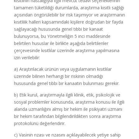
kısıtlının hastalığıyla ilgili mevcut tedavi seçeneklerinin
tamamen tüketildiği durumlarda, araştırma kısıtlı sağlığı
açısından öngörülebilir bir risk taşımıyor ve araştırmanın
kısıtlılık halleri kapsamındaki kişilere doğrudan bir fayda
sağlayacağı hususunda genel tıbbi bir kanaat
bulunuyorsa, bu Yönetmeliğin 5 inci maddesinde
belirtilen hususlar ile birlikte aşağıda belirtilenler
çerçevesinde kısıtlılar üzerinde araştırma yapılmasına
izin verilebilir:
a) Araştırılacak ürünün veya uygulamanın kısıtlılar
üzerinde bilinen herhangi bir riskinin olmadığı
hususunda genel tıbbi bir kanaatin bulunması gerekir.
b) Etik kurul, araştırmayla ilgili klinik, etik, psikolojik ve
sosyal problemler konusunda, araştırma konusu ile ilgili
alanda uzmanlığını almış bir hekim ile psikiyatri uzmanı
bir hekim tarafından bilgilendirildikten sonra araştırma
protokolünü değerlendirir.
c) Vasinin rızası ve rızasını açıklayabilecek yetiye sahip