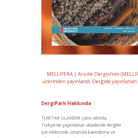
MELLIFERA | Arıcılık Dergisi’nin (MELLI
üzerinden yayınlandı. Dergide yayınlanan 
DergiPark Hakkında
TÜBİTAK ULAKBİM çatısı altında,
Türkiye’de yayımlanan akademik dergiler
için elektronik ortamda barındırma ve