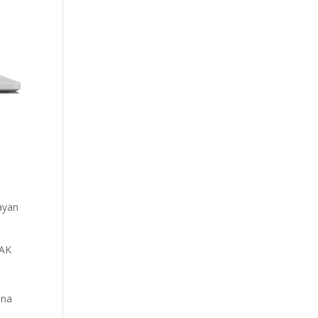
ayan
ÜAK
ına