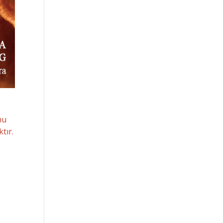
mu
tır.