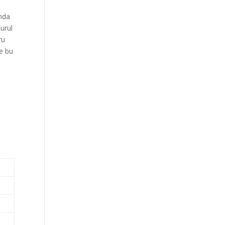
nda
Kurul
ru
de bu