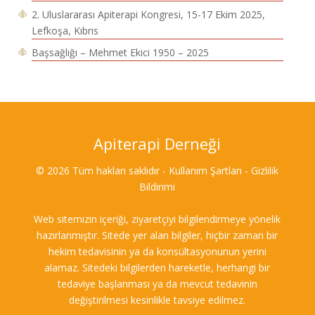
2. Uluslararası Apiterapi Kongresi, 15-17 Ekim 2025,
Lefkoşa, Kıbrıs
Başsağlığı – Mehmet Ekici 1950 – 2025
Apiterapi Derneği
© 2026 Tüm hakları saklıdır - Kullanım Şartları - Gizlilik
Bildirimi
Web sitemizin içeriği, ziyaretçiyi bilgilendirmeye yönelik
hazırlanmıştır. Sitede yer alan bilgiler, hiçbir zaman bir
hekim tedavisinin ya da konsültasyonunun yerini
alamaz. Sitedeki bilgilerden hareketle, herhangi bir
tedaviye başlanması ya da mevcut tedavinin
değiştirilmesi kesinlikle tavsiye edilmez.