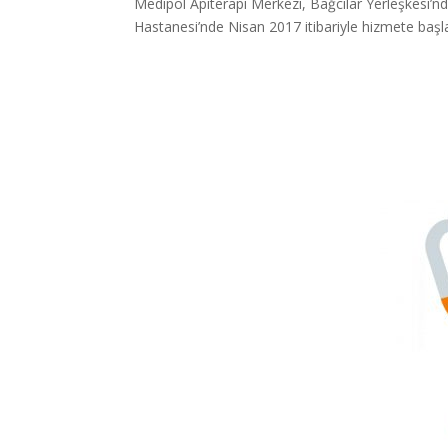
Medipol Apiterapi Merkezi, Bağcılar Yerleşkesi’n
Hastanesi’nde Nisan 2017 itibariyle hizmete başla