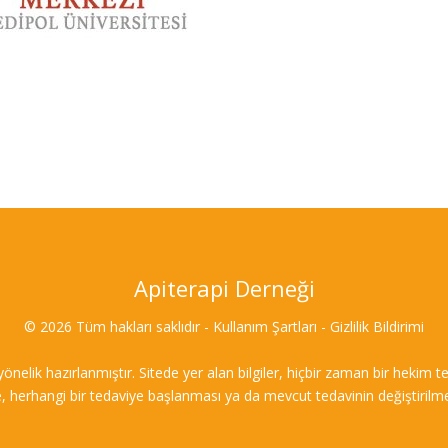
Apiterapi Derneği
© 2026 Tüm hakları saklıdır - Kullanım Şartları - Gizlilik Bildirimi
 yönelik hazırlanmıştır. Sitede yer alan bilgiler, hiçbir zaman bir heki
e, herhangi bir tedaviye başlanması ya da mevcut tedavinin değiştirilme