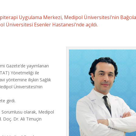
 Apiterapi Uygulama Merkezi, Medipol Üniversitesi’nin Bağcıl
l Üniversitesi Esenler Hastanesi’nde açıldı.
esmi Gazete’de yayımlanan
TAT) Yönetmeliği ile
vi yöntemine ilişkin Sağlık
edipol Üniversitesi’nin
te girdi.
i Sorumlusu olarak, Medipol
. Doç. Dr. Ali Timuçin