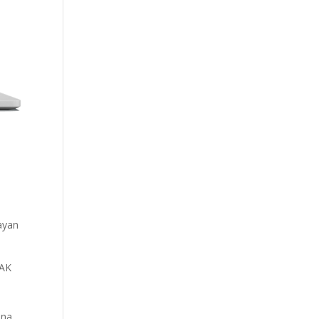
ayan
ÜAK
ına