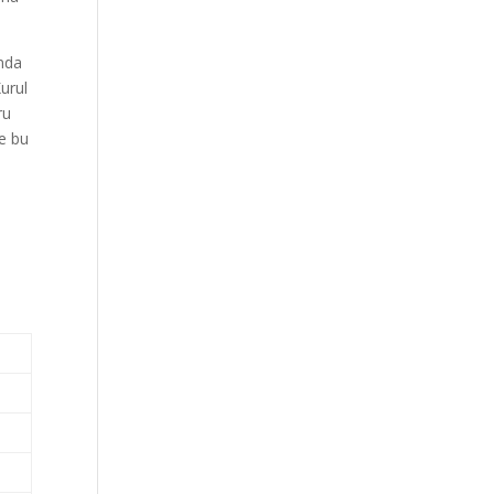
nda
Kurul
ru
de bu