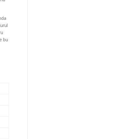
nda
Kurul
ru
de bu