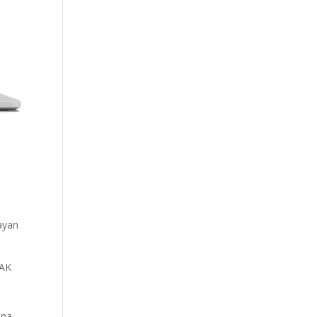
ayan
ÜAK
ına