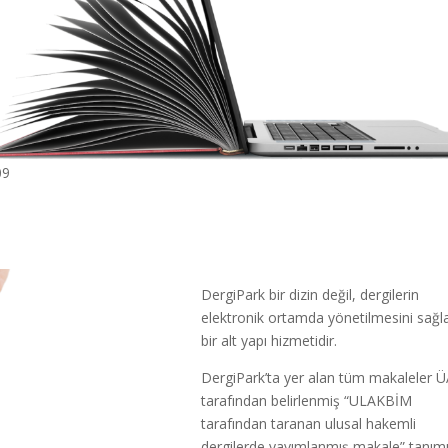
09
DergiPark bir dizin değil, dergilerin
elektronik ortamda yönetilmesini sağl
bir alt yapı hizmetidir.
DergiPark’ta yer alan tüm makaleler 
tarafından belirlenmiş “ULAKBİM
tarafından taranan ulusal hakemli
dergilerde yayımlanmış makale” tanım