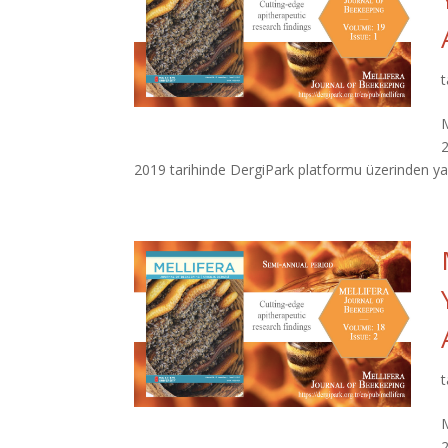
M
2019 tarihinde DergiPark platformu üzerinden yayı
M