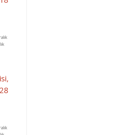
ralık
lık
si,
 28
ralık
lık