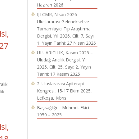
Haziran 2026
IJTCMR, Nisan 2026 –
Uluslararası Geleneksel ve
Tamamlayıcı Tıp Araştırma
si,
Dergisi, Yıl: 2026, Cilt: 7, Sayı:
 27
1, Yayın Tarihi: 27 Nisan 2026
ULUARICILIK, Kasım 2025 –
Uludağ Arıcılık Dergisi, Yıl:
2025, Cilt: 25, Sayı: 2, Yayın
Tarihi: 17 Kasım 2025
2. Uluslararası Apiterapi
ralık
Kongresi, 15-17 Ekim 2025,
lık
Lefkoşa, Kıbrıs
Başsağlığı – Mehmet Ekici
1950 – 2025
si,
 18